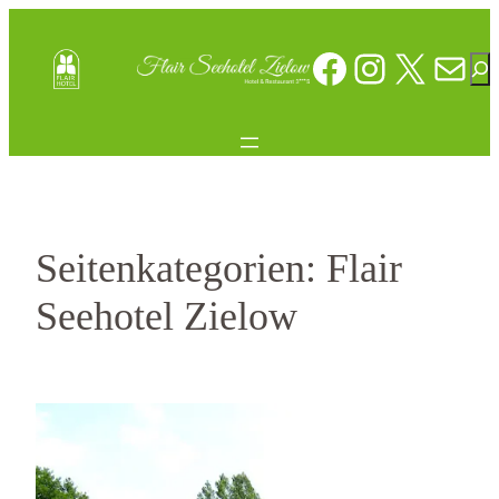
Zum
Inhalt
Facebook
Instagr
X
E-Mai
Suc
springen
Seitenkategorien:
Flair
Seehotel Zielow