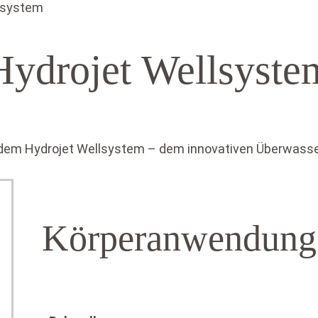
lsystem
Hydrojet Wellsyste
it dem Hydrojet Wellsystem – dem innovativen Überwass
Körperanwendung