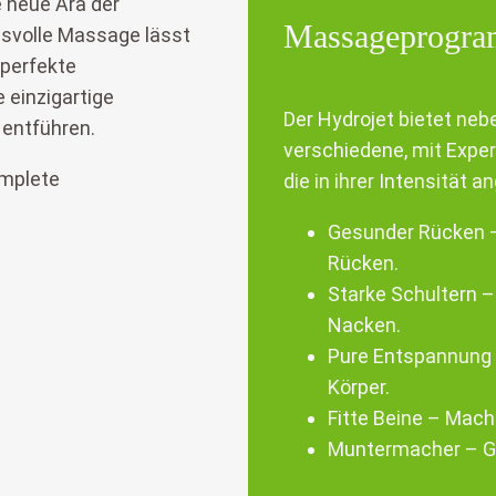
 neue Ära der
Massageprogr
gsvolle Massage lässt
 perfekte
 einzigartige
Der Hydrojet bietet nebe
 entführen.
verschiedene, mit Exp
die in ihrer Intensität
Gesunder Rücken –
Rücken.
Starke Schultern –
Nacken.
Pure Entspannung 
Körper.
Fitte Beine – Mach
Muntermacher – Ga