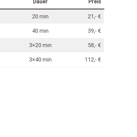
Dauer
Preis
20 min
21,- €
40 min
39,- €
3×20 min
58,- €
3×40 min
112,- €