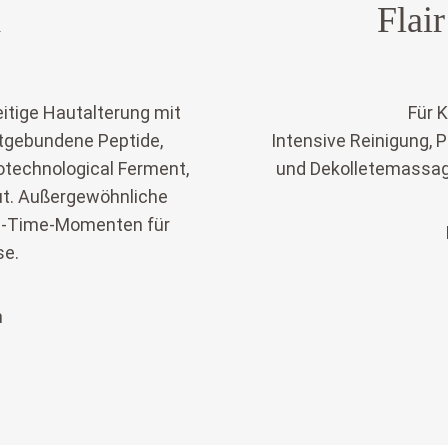
d
Flai
itige Hautalterung mit
Für K
tgebundene Peptide,
Intensive Reinigung, P
otechnological Ferment,
und Dekolletemassag
aut. Außergewöhnliche
Me-Time-Momenten für
se.
n