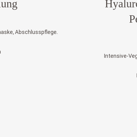
lung
Hyalur
P
maske, Abschlusspflege.
n
Intensive-Ve